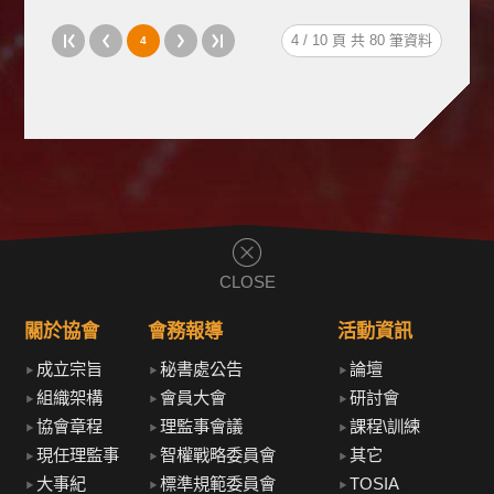
4 / 10 頁 共 80 筆資料
4
CLOSE
關於協會
會務報導
活動資訊
成立宗旨
秘書處公告
論壇
組織架構
會員大會
研討會
協會章程
理監事會議
課程\訓練
現任理監事
智權戰略委員會
其它
大事紀
標準規範委員會
TOSIA