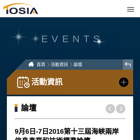
跳
到
主
要
內
容
區
塊
EVENTS
首頁
活動資訊
論壇
活動資訊
論壇
9月6日-7日2016第十三屆海峽兩岸