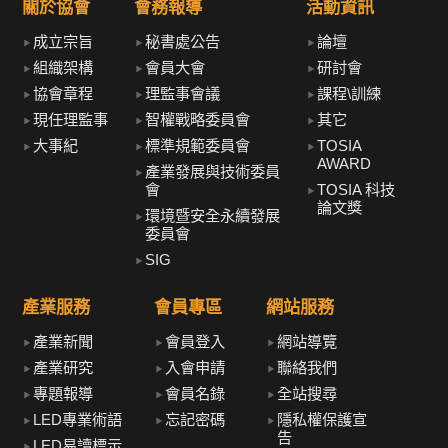
關於協會
會務報導
活動資訊
成立宗旨
秘書處公告
論壇
組織架構
會員大會
研討會
協會章程
理監事會議
課程\訓練
現任理監事
智權戰略委員會
其它
大事紀
標準規範委員會
TOSIA
AWARD
產業發展與技術委員
會
TOSIA 科技
論文獎
環境暨安全永續發展
委員會
SIG
產業服務
會員專區
網站服務
產業新聞
會員登入
網站導覽
產業研究
入會申請
聯絡我們
專題報導
會員名錄
全站搜尋
LED專業術語
忘記密碼
隱私權保護宣
告
LED易讀標示