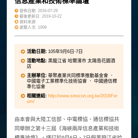
信息產業和技術標準論壇
發佈日期:
2016-07-29
最後更新日:
2019-10-22
資料來源:
瀏覽人次: 1009
活動日期:
105年9月6日-7日
活動地點:
黑龍江省 哈爾濱市 太陽島花園酒
店
主辦單位:
華聚產業共同標準推動基金會 ．
中國電子工業標準化技術協會 ． 中國通信標
準化協會
相關連結:
http://www.sinocon.org.tw/2016For
um/
由本會與大陸工信部、中電標協、通信標協共
同舉辦之第十三屆《海峽兩岸信息產業和技術
標準論壇》，謹訂於9月6日、7日假黑龍江省哈