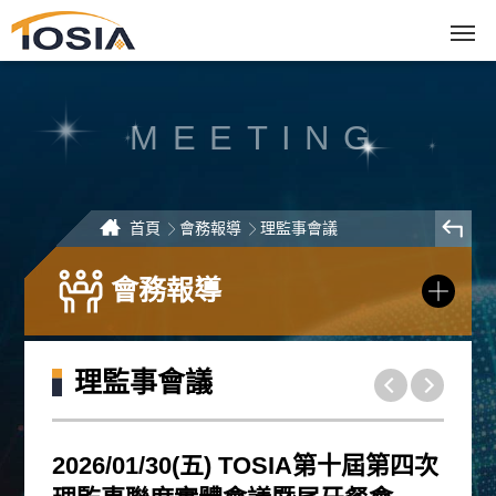
跳
到
主
要
內
容
區
塊
MEETING
首頁
會務報導
理監事會議
會務報導
理監事會議
2026/01/30(五) TOSIA第十屆第四次