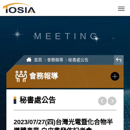
跳
到
主
要
內
容
區
塊
MEETING
首頁
會務報導
秘書處公告
會務報導
秘書處公告
2023/07/27(四)台灣光電暨化合物半