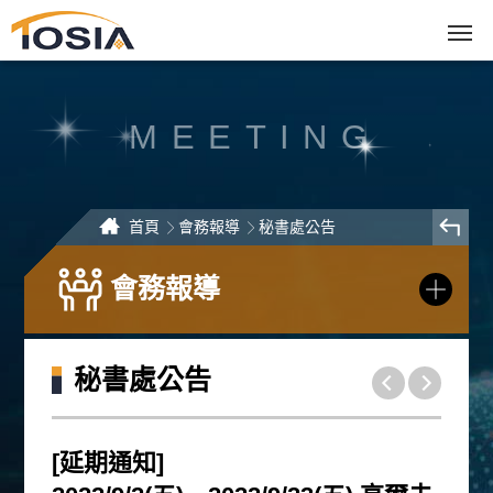
跳
到
主
要
內
容
區
塊
MEETING
首頁
會務報導
秘書處公告
會務報導
秘書處公告
[延期通知]