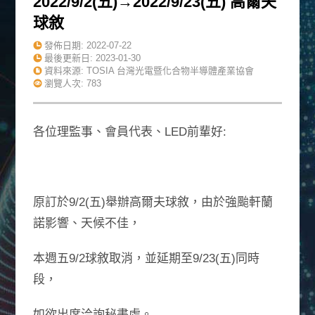
2022/9/2(五)→2022/9/23(五) 高爾夫
球敘
發佈日期:
2022-07-22
最後更新日:
2023-01-30
資料來源: TOSIA 台灣光電暨化合物半導體產業協會
瀏覽人次: 783
各位理監事、會員代表、LED前輩好:
原訂於9/2(五)舉辦高爾夫球敘，由於強颱軒蘭
諾影響、天候不佳，
本週五9/2球敘取消，並延期至9/23(五)同時
段，
如欲出席洽詢秘書處。