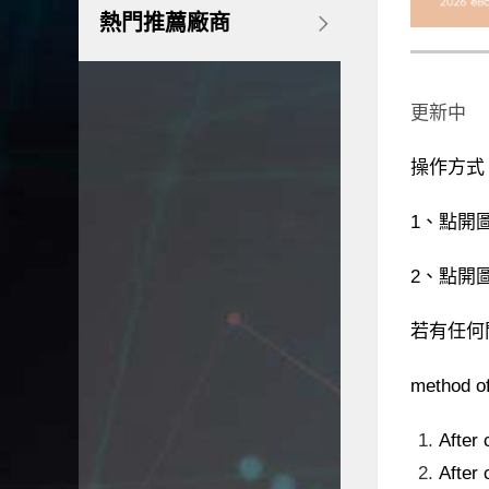
熱門推薦廠商
更新中
操作方式
1、點開
2、點開
若有任何
method o
After 
After 