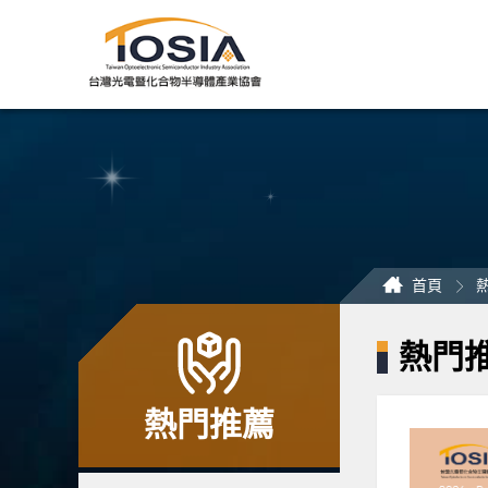
跳
到
主
要
內
容
區
塊
首頁
熱門
熱門推薦