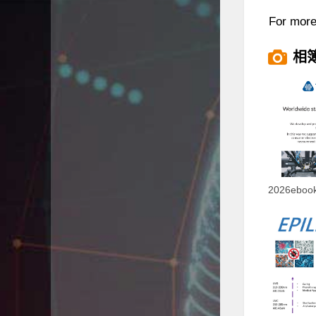
For more 
相
2026ebo