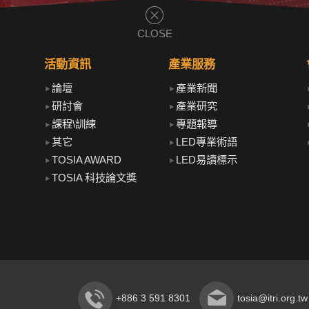
CLOSE
活動資訊
產業服務
論壇
產業新聞
研討會
產業研究
課程\訓練
專題報導
其它
LED專業術語
TOSIA AWARD
LED易讀標示
TOSIA 科技論文獎
+886 3 591 8301
tosia@itri.org.tw