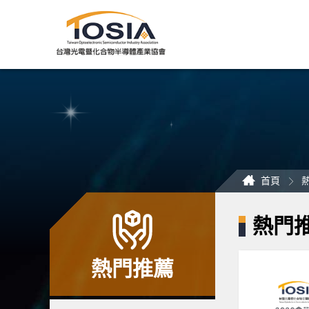
跳
到
主
要
內
容
區
塊
首頁
熱門
熱門推薦